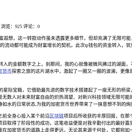
浏览：925
评论：0
财富遐想，这一转款动作虽未透露更多细节，但却充满了无限可
的流动都可能成为财富增长的契机，此次tp钱包的资金转入，
刚转入的金额数字之上，刹那间，我的心就像被微风拂过的湖面，
密货币
探索之旅的这片湖水中，激起了一圈又一圈的波澜，更像
惑的星际宝箱，它借助最先进的数字技术搭建起了一座无形的桥梁
是无数人对未来财富自由的炽热渴望、对新兴科技领域无限可能
静如水的日常状态,为我的加密货币世界带来了一抹意想不到的绚
之前全身心投入某个前沿
区块链
项目后所收获的丰厚回报，在那
项目取得了阶段性的成功，这笔收益便是对我辛勤付出的最好嘉
我在加密货币的道路上走得更远，无论其来源于何处，它都宛如