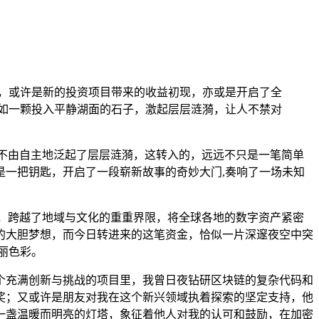
能，或许是新的投资项目带来的收益初现，亦或是开启了全
犹如一颗投入平静湖面的石子，激起层层涟漪，让人不禁对
不由自主地泛起了层层涟漪，这转入的，远远不只是一笔简单
是一把钥匙，开启了一段崭新故事的奇妙大门,奏响了一场未知
，跨越了地域与文化的重重界限，将全球各地的数字资产紧密
的大胆梦想，而今日转进来的这笔资金，恰似一片深邃夜空中突
丽色彩。
个充满创新与挑战的项目里，我曾日夜钻研区块链的复杂代码和
奖；又或许是朋友对我在这个新兴领域执着探索的坚定支持，他
一盏温暖而明亮的灯塔，象征着他人对我的认可和鼓励，在加密