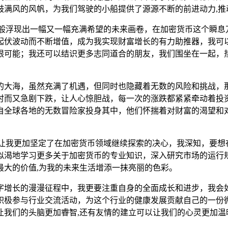
鼓满风的风帆，为我们驾驶的小船提供了源源不断的前进动力,推
影般浮现出一幅又一幅充满希望的未来画卷，在加密货币这个瞬息
起伏波动而不断增值，成为我实现财富增长的有力助推器，我可
限可能；我还可以结识更多志同道合的朋友，我们围坐在一起，
的大海，虽然充满了机遇，但同时也隐藏着无数的风险和挑战，
时而又急剧下跌，让人心惊胆战，每一次的涨跌都紧紧牵动着投
自全球各地的无数冒险家投身其中，他们怀揣着对财富的渴望和对
，让我更加坚定了在加密货币领域继续探索的决心，我深知，要想
似渴地学习更多关于加密货币的专业知识，深入研究市场的运行
最大的价值,为我的未来生活增添一抹亮丽的色彩。
字增长的漫漫征程中，我更要注重自身的全面成长和进步，我会
积极参与行业交流活动，为这个行业的健康发展贡献自己的一份
让我们的头脑更加睿智,还有友情的建立可以让我们的心灵更加温