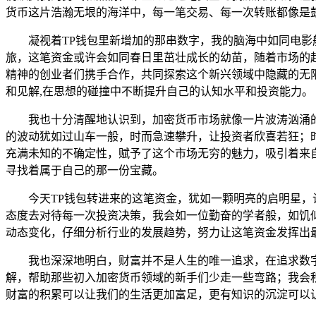
货币这片浩瀚无垠的海洋中，每一笔交易、每一次转账都像是
凝视着TP钱包里新增加的那串数字，我的脑海中如同电
旅，这笔资金或许会如同春日里茁壮成长的幼苗，随着市场的
精神的创业者们携手合作，共同探索这个新兴领域中隐藏的无
和见解,在思想的碰撞中不断提升自己的认知水平和投资能力。
我也十分清醒地认识到，加密货币市场就像一片波涛汹涌
的波动犹如过山车一般，时而急速攀升，让投资者欣喜若狂；
充满未知的不确定性，赋予了这个市场无穷的魅力，吸引着来
寻找着属于自己的那一份宝藏。
今天TP钱包转进来的这笔资金，犹如一颗明亮的启明星
态度去对待每一次投资决策，我会如一位勤奋的学者般，如饥
动态变化，仔细分析行业的发展趋势，努力让这笔资金发挥出
我也深深地明白，财富并不是人生的唯一追求，在追求数
解，帮助那些初入加密货币领域的新手们少走一些弯路；我会
财富的积累可以让我们的生活更加富足，更有知识的沉淀可以