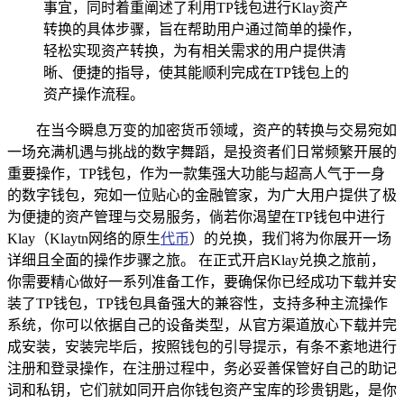
事宜，同时着重阐述了利用TP钱包进行Klay资产
转换的具体步骤，旨在帮助用户通过简单的操作，
轻松实现资产转换，为有相关需求的用户提供清
晰、便捷的指导，使其能顺利完成在TP钱包上的
资产操作流程。
在当今瞬息万变的加密货币领域，资产的转换与交易宛如
一场充满机遇与挑战的数字舞蹈，是投资者们日常频繁开展的
重要操作，TP钱包，作为一款集强大功能与超高人气于一身
的数字钱包，宛如一位贴心的金融管家，为广大用户提供了极
为便捷的资产管理与交易服务，倘若你渴望在TP钱包中进行
Klay（Klaytn网络的原生
代币
）的兑换，我们将为你展开一场
详细且全面的操作步骤之旅。 在正式开启Klay兑换之旅前，
你需要精心做好一系列准备工作，要确保你已经成功下载并安
装了TP钱包，TP钱包具备强大的兼容性，支持多种主流操作
系统，你可以依据自己的设备类型，从官方渠道放心下载并完
成安装，安装完毕后，按照钱包的引导提示，有条不紊地进行
注册和登录操作，在注册过程中，务必妥善保管好自己的助记
词和私钥，它们就如同开启你钱包资产宝库的珍贵钥匙，是你