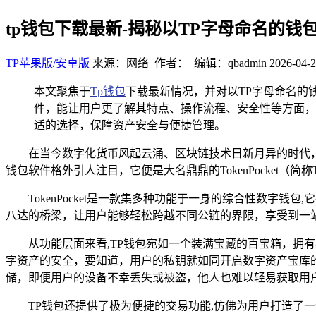
tp钱包下载最新-揭秘以TP字母命名的钱
TP苹果版/安卓版
来源：网络 作者： 编辑：qbadmin
2026-04-2
本文聚焦于
Tp钱包
下载最新情况，并对以TP字母命名的
件，能让用户更了解其特点、操作流程、安全性等方面，
适的选择，保障资产安全与便捷管理。
在当今数字化货币风起云涌、区块链技术日新月异的时代，
钱包软件格外引人注目，它便是大名鼎鼎的TokenPocket（简称
TokenPocket是一款集多种功能于一身的综合性数字
八达的桥梁，让用户能够轻松跨越不同公链的界限，享受到一
从功能层面来看,TP钱包宛如一个装满宝藏的百宝箱，
字资产的安全，要知道，用户的私钥就如同开启数字资产宝库
储，即便用户的设备不幸丢失或被盗，他人也难以轻易获取用
TP钱包还提供了极为便捷的交易功能,仿佛为用户打造