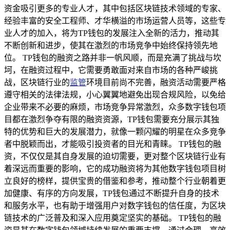
资金吸引更多的专业人才，其中包括区块链技术领域的专家、
经验丰富的安全工程师、才华横溢的市场运营人员等，这些专
业人才的加入，将为TP钱包的发展注入全新的活力，推动其
不断创新和进步，使其在激烈的市场竞争中始终保持领先地
位。 TP钱包的融资之路并非一帆风顺，而是充满了挑战与坎
坷，在融资过程中，它需要勇敢面对来自市场的各种严峻挑
战，区块链行业的
监管
环境目前尚不完善，融资活动需要严格
遵守相关的法律法规，小心翼翼地避免出现合规风险，以免给
企业带来不必要的麻烦，市场竞争异常激烈，众多数字钱包项
目都在激烈争夺有限的融资资源，TP钱包需要充分展示其独
特的优势和巨大的发展潜力，就像一颗闪耀的明星在众多竞争
者中脱颖而出，才能吸引投资者的目光和青睐。 TP钱包的融
资，不仅仅是其自身发展的迫切需要，更对整个区块链行业有
着深远而重要的影响，它的成功融资将为其他数字钱包项目树
立良好的榜样，提供宝贵的借鉴和参考，推动整个行业朝着更
加健康、有序的方向发展，TP钱包通过不断提升自身的技术
和服务水平，也有助于增强用户对数字钱包的信任度，为区块
链技术的广泛普及和深入应用奠定坚实的基础。 TP钱包的融