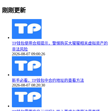
刚刚更新
TP钱包使用合规提示，警惕购买大猩猩相关虚拟资产的
非法风险
2026-08-07 09:00:26
新手必看，TP钱包中合约地址的查看方法
2026-08-07 08:20:30