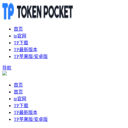
首页
tp官网
TP下载
TP最新版本
TP苹果版/安卓版
导航
首页
首页
tp官网
TP下载
TP最新版本
TP苹果版/安卓版