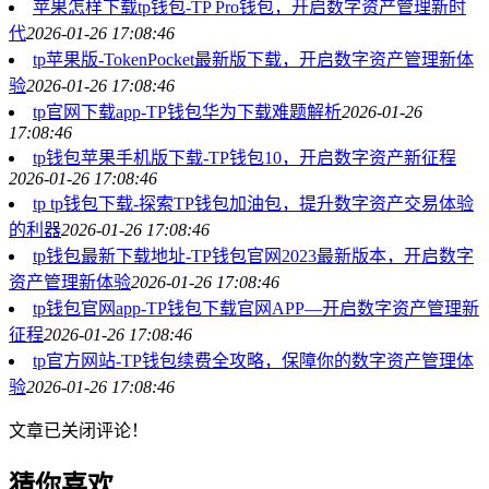
苹果怎样下载tp钱包-TP Pro钱包，开启数字资产管理新时
代
2026-01-26 17:08:46
tp苹果版-TokenPocket最新版下载，开启数字资产管理新体
验
2026-01-26 17:08:46
tp官网下载app-TP钱包华为下载难题解析
2026-01-26
17:08:46
tp钱包苹果手机版下载-TP钱包10，开启数字资产新征程
2026-01-26 17:08:46
tp tp钱包下载-探索TP钱包加油包，提升数字资产交易体验
的利器
2026-01-26 17:08:46
tp钱包最新下载地址-TP钱包官网2023最新版本，开启数字
资产管理新体验
2026-01-26 17:08:46
tp钱包官网app-TP钱包下载官网APP—开启数字资产管理新
征程
2026-01-26 17:08:46
tp官方网站-TP钱包续费全攻略，保障你的数字资产管理体
验
2026-01-26 17:08:46
文章已关闭评论！
猜你喜欢