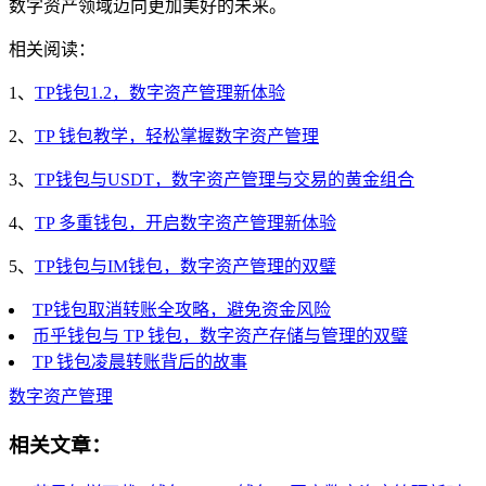
数字资产领域迈向更加美好的未来。
相关阅读：
1、
TP钱包1.2，数字资产管理新体验
2、
TP 钱包教学，轻松掌握数字资产管理
3、
TP钱包与USDT，数字资产管理与交易的黄金组合
4、
TP 多重钱包，开启数字资产管理新体验
5、
TP钱包与IM钱包，数字资产管理的双璧
TP钱包取消转账全攻略，避免资金风险
币乎钱包与 TP 钱包，数字资产存储与管理的双璧
TP 钱包凌晨转账背后的故事
数字资产管理
相关文章：