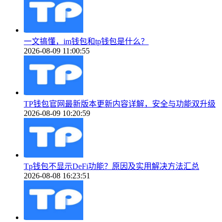
一文搞懂，im钱包和tp钱包是什么？
2026-08-09 11:00:55
TP钱包官网最新版本更新内容详解，安全与功能双升级
2026-08-09 10:20:59
Tp钱包不显示DeFi功能？原因及实用解决方法汇总
2026-08-08 16:23:51