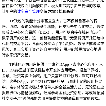
用户可以在一个钱包中轻松管理不同区块链上的数字资产，无
需在多个钱包之间频繁切换，极大地提高了资产管理的效率,
让用户的
数字资产管理
变得更加轻松和高效。
TP钱包的功能十分丰富且强大，它不仅具备基本的转
账、收款、查询余额等基础功能，还支持去中心化交易，通过
集成去中心化交易所（DEX），用户可以直接在钱包内进行
数字资产的交易，这一创新功能使得用户无需将资产托管给中
心化的交易平台，从而有效避免了平台跑路、数据泄露等潜在
风险，真正实现了资产的自主掌控,让用户能够更加安心地进
行数字资产交易。
TP钱包还为用户提供了丰富的DApp（去中心化应用）入
口，DApp是基于区块链技术开发的应用程序，涵盖了游戏、
金融、社交等多个领域，用户只需通过TP钱包，就可以轻松
访问这些DApp，参与到各种精彩纷呈、趣味十足的应用场景
中，亲身体验区块链技术所带来的全新生活方式，无论是在虚
拟世界中尽情畅游游戏，还是参与金融投资活动，亦或是拓展
社交圈子,TP钱包都能为用户提供便捷的通道和丰富的选择。