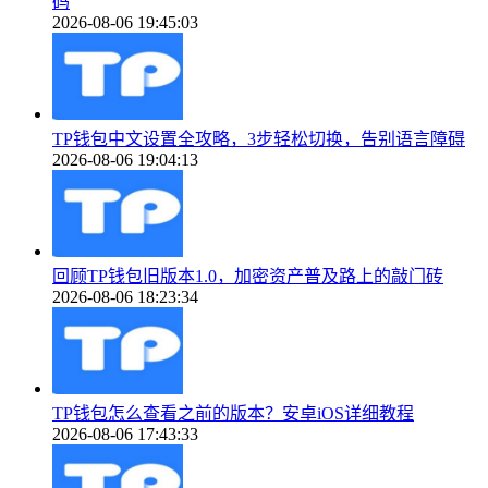
码
2026-08-06 19:45:03
TP钱包中文设置全攻略，3步轻松切换，告别语言障碍
2026-08-06 19:04:13
回顾TP钱包旧版本1.0，加密资产普及路上的敲门砖
2026-08-06 18:23:34
TP钱包怎么查看之前的版本？安卓iOS详细教程
2026-08-06 17:43:33