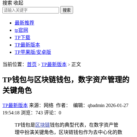
搜索
收起
搜索
最新推荐
tp官网
TP下载
TP最新版本
TP苹果版/安卓版
当前位置：
首页
TP最新版本
正文
>
>
TP钱包与区块链钱包，数字资产管理的
关键角色
TP最新版本
来源：网络 作者： 编辑：qbadmin
2026-01-27
19:54:18
浏览：743
评论：0
TP钱包是
区块链
钱包的典型代表，在数字资产管
理中扮演关键角色，区块链钱包作为去中心化的数