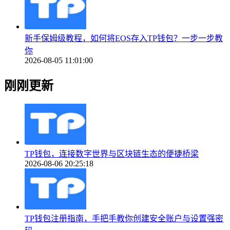
新手保姆级教程，如何将EOS存入TP钱包？一步一步教
你
2026-08-05 11:01:00
刚刚更新
TP钱包，连接数字世界与区块链生态的便捷桥梁
2026-08-06 20:25:18
TP钱包注册指南，手把手教你创建安全账户与设置强密