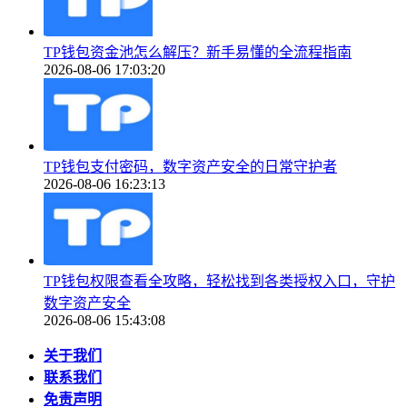
TP钱包资金池怎么解压？新手易懂的全流程指南
2026-08-06 17:03:20
TP钱包支付密码，数字资产安全的日常守护者
2026-08-06 16:23:13
TP钱包权限查看全攻略，轻松找到各类授权入口，守护
数字资产安全
2026-08-06 15:43:08
关于我们
联系我们
免责声明