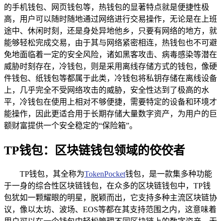
的手机钱包、网页钱包等，热钱包的显著特点就是便捷性极
高，用户可以随时随地通过网络进行交易操作，无论是在上班
途中、休闲时刻，还是身处异地他乡，只要有网络的地方，就
能够轻松完成交易，由于其与网络紧密相连，热钱包也不可避
免地面临着一定的安全风险，诸如黑客攻击、病毒感染等潜在
威胁时刻存在，冷钱包，则是采用离线存储方式的钱包，像硬
件钱包、纸钱包等都属于此类，冷钱包将私钥存储在离线设备
上，几乎完全不受网络攻击的威胁，安全性达到了极高的水
平，冷钱包在使用上相对不够便捷，需要特定的设备和环境才
能操作，因此更适合用于长期存储大量数字资产，为用户的巨
额财富提供一个安全稳定的“保险箱”。
TP钱包：区块链钱包领域的佼佼者
TP钱包，其全称为
TokenPocket
钱包，是一款集多种功能
于一身的综合性区块链钱包，在众多的区块链钱包中，TP钱
包犹如一颗耀眼的明星，脱颖而出，它支持多种主流区块链协
议，像以太坊、波场、EOS等都在其支持范围之内，这意味着