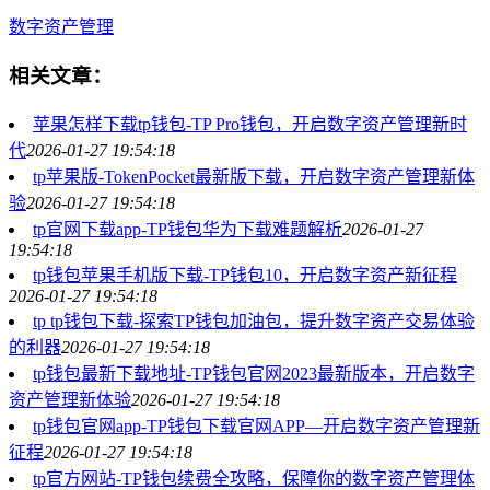
数字资产管理
相关文章：
苹果怎样下载tp钱包-TP Pro钱包，开启数字资产管理新时
代
2026-01-27 19:54:18
tp苹果版-TokenPocket最新版下载，开启数字资产管理新体
验
2026-01-27 19:54:18
tp官网下载app-TP钱包华为下载难题解析
2026-01-27
19:54:18
tp钱包苹果手机版下载-TP钱包10，开启数字资产新征程
2026-01-27 19:54:18
tp tp钱包下载-探索TP钱包加油包，提升数字资产交易体验
的利器
2026-01-27 19:54:18
tp钱包最新下载地址-TP钱包官网2023最新版本，开启数字
资产管理新体验
2026-01-27 19:54:18
tp钱包官网app-TP钱包下载官网APP—开启数字资产管理新
征程
2026-01-27 19:54:18
tp官方网站-TP钱包续费全攻略，保障你的数字资产管理体