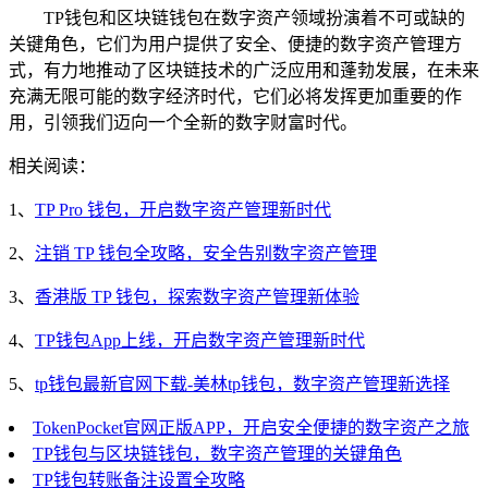
TP钱包和区块链钱包在数字资产领域扮演着不可或缺的
关键角色，它们为用户提供了安全、便捷的数字资产管理方
式，有力地推动了区块链技术的广泛应用和蓬勃发展，在未来
充满无限可能的数字经济时代，它们必将发挥更加重要的作
用，引领我们迈向一个全新的数字财富时代。
相关阅读：
1、
TP Pro 钱包，开启数字资产管理新时代
2、
注销 TP 钱包全攻略，安全告别数字资产管理
3、
香港版 TP 钱包，探索数字资产管理新体验
4、
TP钱包App上线，开启数字资产管理新时代
5、
tp钱包最新官网下载-美林tp钱包，数字资产管理新选择
TokenPocket官网正版APP，开启安全便捷的数字资产之旅
TP钱包与区块链钱包，数字资产管理的关键角色
TP钱包转账备注设置全攻略