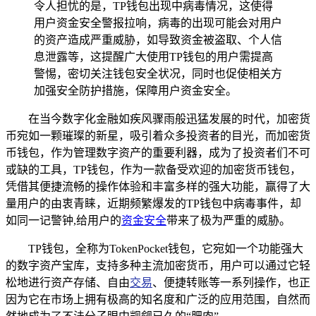
令人担忧的是，TP钱包出现中病毒情况，这使得
用户资金安全警报拉响，病毒的出现可能会对用户
的资产造成严重威胁，如导致资金被盗取、个人信
息泄露等，这提醒广大使用TP钱包的用户需提高
警惕，密切关注钱包安全状况，同时也促使相关方
加强安全防护措施，保障用户资金安全。
在当今数字化金融如疾风骤雨般迅猛发展的时代，加密货
币宛如一颗璀璨的新星，吸引着众多投资者的目光，而加密货
币钱包，作为管理数字资产的重要利器，成为了投资者们不可
或缺的工具，TP钱包，作为一款备受欢迎的加密货币钱包，
凭借其便捷流畅的操作体验和丰富多样的强大功能，赢得了大
量用户的由衷青睐，近期频繁爆发的TP钱包中病毒事件，却
如同一记警钟,给用户的
资金安全
带来了极为严重的威胁。
TP钱包，全称为TokenPocket钱包，它宛如一个功能强大
的数字资产宝库，支持多种主流加密货币，用户可以通过它轻
松地进行资产存储、自由
交易
、便捷转账等一系列操作，也正
因为它在市场上拥有极高的知名度和广泛的应用范围，自然而