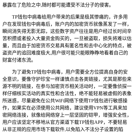
暴露在了危险之中,随时都可能遭受不法分子的侵害。
TP钱包中病毒给用户带来的后果是极其惨痛的，许多用
户在发现钱包中病毒后，账户内的加密货币就像蒸发了一样，
瞬间消失得无影无踪，这些数字资产往往是用户经过长时间辛
苦积攒或者投入大量资金购买的，一旦被盗取，损失将难以估
量，而且由于加密货币交易具有匿名性和去中心化的特点，被
盗资产的追回难度极大,用户很可能只能眼睁睁地看着自己的
财富付诸东流。
为了避免TP钱包中病毒，用户需要全方位提高自身的安
全意识，要像守护珍宝一样谨慎点击各类链接，尤其是那些来
源不明的链接，在参与加密货币相关活动时，一定要像侦探一
样仔细核实活动的真实性和合法性，绝不能轻易被虚假的表象
所迷惑，尽量避免在公共WiFi网络下使用TP钱包进行敏感操
作，如果实在必须使用公共网络，建议使用VPN等工具来加
密网络连接，就像给网络穿上一层坚固的铠甲，增强安全性，
用户应该坚定不移地从官方渠道下载TP钱包APP，不要轻易
从非正规的应用市场下载软件,以免陷入不法分子设置的陷