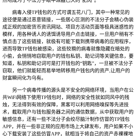
然地成为了不法分子眼中觊觎已久的“肥肉”。
病毒入侵TP钱包的方式可谓五花八门，其中一种常见的
途径便是通过恶意链接，一些居心叵测的不法分子会精心伪装
成正规的加密货币资讯网站、项目方活动页面等极具迷惑性的
模样，用各种诱人的诱饵诱导用户点击链接，一旦用户稍有不
慎点击了这些链接，就极有可能下载到携带病毒的应用程序，
进而导致TP钱包被感染，这些狡猾的病毒就像隐藏在暗处的
小偷，会悄悄地窃取用户的钱包私钥、助记词等关键信息，要
知道，私钥和助记词可是打开钱包的“钥匙”，一旦被不法分子
窃取，他们就能轻而易举地转移用户钱包内的资产,让用户的
财富瞬间化为乌有。
另一个病毒传播的源头是不安全的网络环境，当用户在公
共WiFi网络下使用TP钱包时，网络的安全性就如同风中的残
烛，无法得到有效的保障，黑客可以利用网络嗅探等先进技
术，截取用户与钱包服务器之间的通信数据，从中获取用户的
敏感信息，还有一些不法分子会绞尽脑汁制作仿冒的TP钱包
APP，并在一些非正规的应用市场上大肆发布，用户如果不小
心下载安装了这些仿冒APP，就相当于将自己的资产赤裸裸地