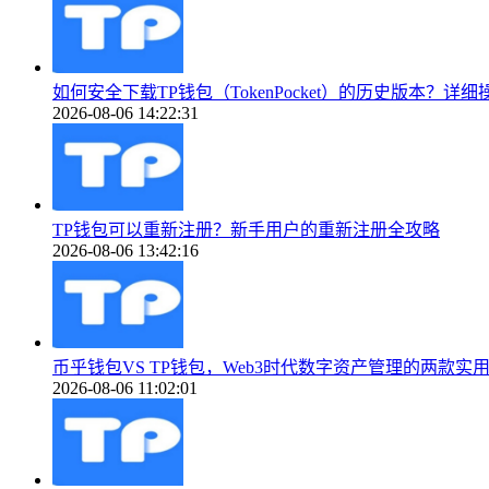
如何安全下载TP钱包（TokenPocket）的历史版本？详
2026-08-06 14:22:31
TP钱包可以重新注册？新手用户的重新注册全攻略
2026-08-06 13:42:16
币乎钱包VS TP钱包，Web3时代数字资产管理的两款实
2026-08-06 11:02:01