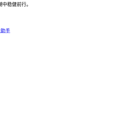
潮中稳健前行。
力助手