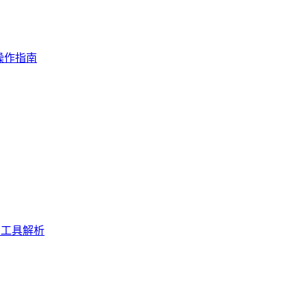
细操作指南
用工具解析