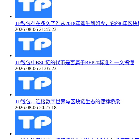
TP钱包存在多久了？从2018年诞生到如今，它的6年区
2026-08-06 21:45:23
TP钱包中BSC链的代币是否属于BEP20标准？一文搞懂
2026-08-06 21:05:23
TP钱包，连接数字世界与区块链生态的便捷桥梁
2026-08-06 20:25:18