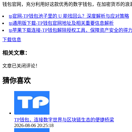
钱包官网，充分利用好这款优秀的数字钱包，在加密货币的浪
tp官网-TP钱包池子里的 U 能找回么？深度解析与应对策略
tp通用版下载-TP钱包官网地址及相关重要信息解析
tp苹果下载连接-TP钱包解除授权工具，保障资产安全的得
下载信息
相关文章：
文章已关闭评论！
猜你喜欢
TP钱包，连接数字世界与区块链生态的便捷桥梁
2026-08-06 20:25:18