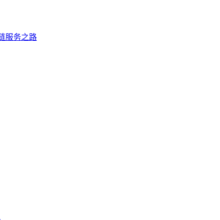
块链服务之路