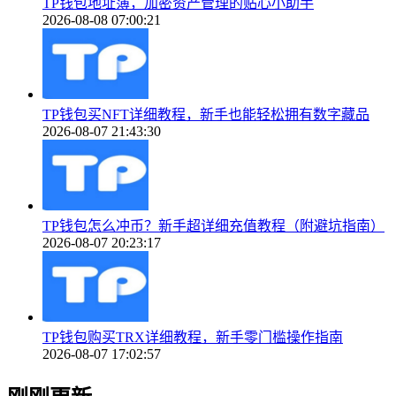
TP钱包地址簿，加密资产管理的贴心小助手
2026-08-08 07:00:21
TP钱包买NFT详细教程，新手也能轻松拥有数字藏品
2026-08-07 21:43:30
TP钱包怎么冲币？新手超详细充值教程（附避坑指南）
2026-08-07 20:23:17
TP钱包购买TRX详细教程，新手零门槛操作指南
2026-08-07 17:02:57