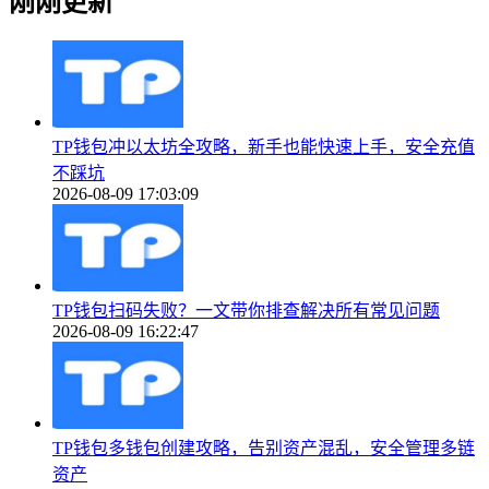
刚刚更新
TP钱包冲以太坊全攻略，新手也能快速上手，安全充值
不踩坑
2026-08-09 17:03:09
TP钱包扫码失败？一文带你排查解决所有常见问题
2026-08-09 16:22:47
TP钱包多钱包创建攻略，告别资产混乱，安全管理多链
资产