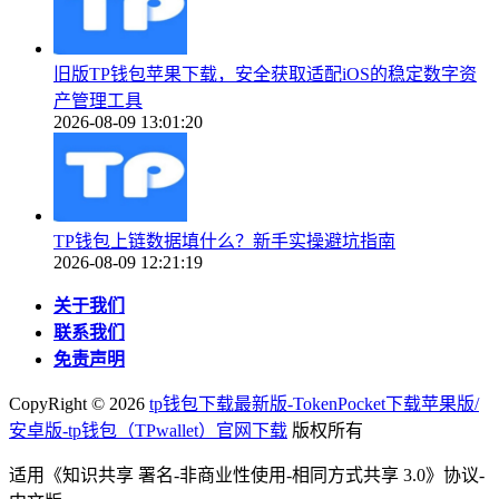
旧版TP钱包苹果下载，安全获取适配iOS的稳定数字资
产管理工具
2026-08-09 13:01:20
TP钱包上链数据填什么？新手实操避坑指南
2026-08-09 12:21:19
关于我们
联系我们
免责声明
CopyRight ©
2026
tp钱包下载最新版-TokenPocket下载苹果版/
安卓版-tp钱包（TPwallet）官网下载
版权所有
适用《知识共享 署名-非商业性使用-相同方式共享 3.0》协议-