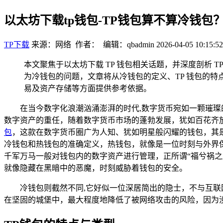
以太坊下载tp钱包-TP钱包算不算冷钱包
TP下载
来源：网络 作者： 编辑：qbadmin
2026-04-05 10:15:52
本文聚焦于以太坊下载 TP 钱包相关话题，并深度剖析 
为冷钱包的问题，文章将从冷钱包的定义、TP 钱包的特
易及资产存储等方面提供参考依据。
在当今数字化浪潮汹涌澎湃的时代,数字货币宛如一颗璀
数字资产的重任，随着数字货币市场的蓬勃发展，犹如百花齐
包
，这款在数字货币圈广为人知、犹如明星般闪耀的钱包，其是
冷钱包和热钱包的准确定义，热钱包，就像是一位时刻与外界
千军万马一般对钱包内的数字资产进行管理，正所谓“福兮祸
就像隐藏在黑暗中的恶魔，时刻威胁着钱包的安全。
冷钱包则截然不同,它好似一位深居简出的隐士，不与互
在坚固的城堡中，最大程度地降低了被网络攻击的风险，因为