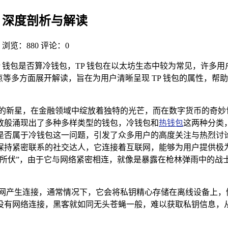
？深度剖析与解读
浏览：880
评论：0
TP 钱包是否算冷钱包，TP 钱包在以太坊生态中较为常见，许多用
点等多方面展开解读，旨在为用户清晰呈现 TP 钱包的属性，帮
璨的新星，在金融领域中绽放着独特的光芒，而在数字货币的奇妙
放般涌现出了多种多样类型的钱包，冷钱包和
热钱包
这两种分类
否属于冷钱包这一问题，引发了众多用户的高度关注与热烈讨论
保持紧密联系的社交达人，它连接着互联网，能够为用户提供极
之所伏”，由于它与网络紧密相连，就像是暴露在枪林弹雨中的战
联网产生连接，通常情况下，它会将私钥精心存储在离线设备上，
没有网络连接，黑客就如同无头苍蝇一般，难以获取私钥信息，