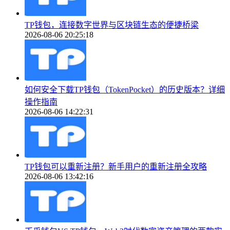
TP钱包，连接数字世界与区块链生态的便捷桥梁
2026-08-06 20:25:18
如何安全下载TP钱包（TokenPocket）的历史版本？详细
操作指南
2026-08-06 14:22:31
TP钱包可以重新注册？新手用户的重新注册全攻略
2026-08-06 13:42:16