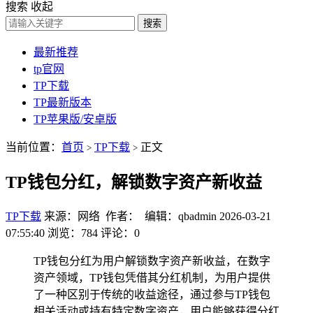
搜索
收起
搜索
最新推荐
tp官网
TP下载
TP最新版本
TP苹果版/安卓版
当前位置：
首页
TP下载
正文
>
>
TP钱包分红，解锁数字资产新收益
TP下载
来源：网络 作者： 编辑：qbadmin
2026-03-21
07:55:40
浏览：784
评论：0
TP钱包分红为用户解锁数字资产新收益，在数字
资产领域，TP钱包凭借其分红机制，为用户提供
了一种区别于传统的收益途径，通过参与TP钱包
相关活动或持有特定数字资产，用户能够获得分红