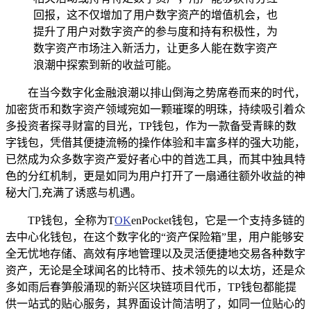
回报，这不仅增加了用户数字资产的增值机会，也
提升了用户对数字资产的参与度和持有积极性，为
数字资产市场注入新活力，让更多人能在数字资产
浪潮中探索到新的收益可能。
在当今数字化金融浪潮以排山倒海之势席卷而来的时代，
加密货币和数字资产领域宛如一颗璀璨的明珠，持续吸引着众
多投资者探寻财富的目光，TP钱包，作为一款备受青睐的数
字钱包，凭借其便捷流畅的操作体验和丰富多样的强大功能，
已然成为众多数字资产爱好者心中的首选工具，而其中独具特
色的分红机制，更是如同为用户打开了一扇通往额外收益的神
秘大门,充满了诱惑与机遇。
TP钱包，全称为T
OK
enPocket钱包，它是一个支持多链的
去中心化钱包，在这个数字化的“资产保险箱”里，用户能够安
全无忧地存储、高效有序地管理以及灵活便捷地交易各种数字
资产，无论是全球闻名的比特币、技术领先的以太坊，还是众
多如雨后春笋般涌现的新兴区块链项目代币，TP钱包都能提
供一站式的贴心服务，其界面设计简洁明了，如同一位贴心的