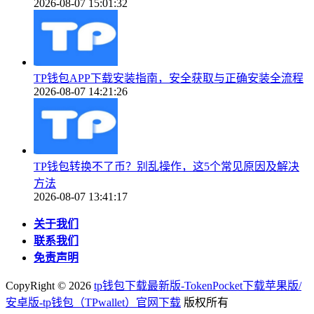
2026-08-07 15:01:32
TP钱包APP下载安装指南，安全获取与正确安装全流程
2026-08-07 14:21:26
TP钱包转换不了币？别乱操作，这5个常见原因及解决
方法
2026-08-07 13:41:17
关于我们
联系我们
免责声明
CopyRight ©
2026
tp钱包下载最新版-TokenPocket下载苹果版/
安卓版-tp钱包（TPwallet）官网下载
版权所有