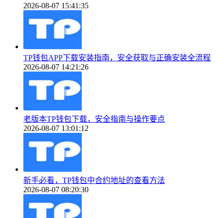
2026-08-07 15:41:35
TP钱包APP下载安装指南，安全获取与正确安装全流程
2026-08-07 14:21:26
老版本TP钱包下载，安全指南与操作要点
2026-08-07 13:01:12
新手必看，TP钱包中合约地址的查看方法
2026-08-07 08:20:30