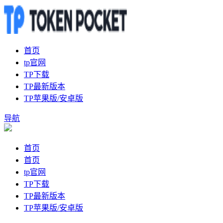
首页
tp官网
TP下载
TP最新版本
TP苹果版/安卓版
导航
首页
首页
tp官网
TP下载
TP最新版本
TP苹果版/安卓版