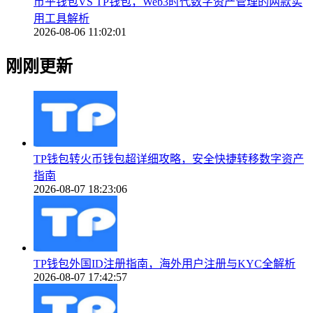
币乎钱包VS TP钱包，Web3时代数字资产管理的两款实
用工具解析
2026-08-06 11:02:01
刚刚更新
TP钱包转火币钱包超详细攻略，安全快捷转移数字资产
指南
2026-08-07 18:23:06
TP钱包外国ID注册指南，海外用户注册与KYC全解析
2026-08-07 17:42:57