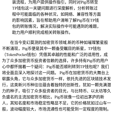
装流程，为用户提供操作指引，同时对Pig币转至
TP钱包这一关键问题进行深度解析，分析转账过
程中可能面临的各种状况，如网络、兼容性等方面
的影响因素，旨在帮助用户清晰了解Pig币在TP钱
包的转账情况，解决实际操作中可能遇到的难题，
助力用户顺利完成相关转账操作。
在当今变幻莫测的加密货币领域,新的币种如璀璨繁星般
不断涌现，Pig币便是其中一颗备受瞩目的新星，TP钱包
（TokenPocket钱包）凭借其卓越的性能和广泛的适用性，成
为了众多加密货币投资者信赖的选择，许多持有Pig币的用户
心中都怀揣着一个疑问：Pig币能否顺利转到TP钱包呢？我们
将全面且深入地探讨这一问题。 Pig币在加密货币的大舞台上
崭露头角，它与众多加密货币一样，依托先进的区块链技术发
行，这类新兴币种往往蕴含着独特的创新性，犹如一颗充满潜
力的种子，吸引了众多投资者的目光，与比特币、以太坊等久
负盛名的主流加密货币相比，Pig币就像一位初出茅庐的新
人，其知名度和市场稳定性略显不足，它的价格犹如过山车一
般，波动幅度较大，市场流通性也可能受到一定程度的限制。