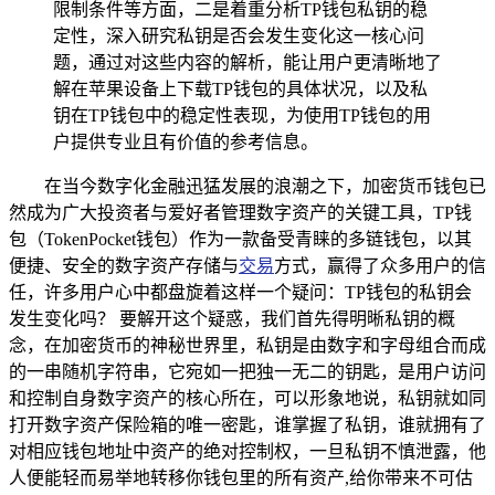
限制条件等方面，二是着重分析TP钱包私钥的稳
定性，深入研究私钥是否会发生变化这一核心问
题，通过对这些内容的解析，能让用户更清晰地了
解在苹果设备上下载TP钱包的具体状况，以及私
钥在TP钱包中的稳定性表现，为使用TP钱包的用
户提供专业且有价值的参考信息。
在当今数字化金融迅猛发展的浪潮之下，加密货币钱包已
然成为广大投资者与爱好者管理数字资产的关键工具，TP钱
包（TokenPocket钱包）作为一款备受青睐的多链钱包，以其
便捷、安全的数字资产存储与
交易
方式，赢得了众多用户的信
任，许多用户心中都盘旋着这样一个疑问：TP钱包的私钥会
发生变化吗？ 要解开这个疑惑，我们首先得明晰私钥的概
念，在加密货币的神秘世界里，私钥是由数字和字母组合而成
的一串随机字符串，它宛如一把独一无二的钥匙，是用户访问
和控制自身数字资产的核心所在，可以形象地说，私钥就如同
打开数字资产保险箱的唯一密匙，谁掌握了私钥，谁就拥有了
对相应钱包地址中资产的绝对控制权，一旦私钥不慎泄露，他
人便能轻而易举地转移你钱包里的所有资产,给你带来不可估