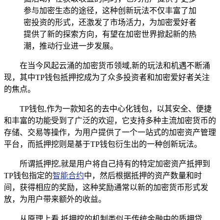
参与加密生态的途径，这种创新玩法不仅丰富了加
密投资的形式，还激发了市场活力，为加密爱好者
提供了新的探索方向，有望在加密世界掀起新的热
潮，推动行业进一步发展。
在当今风起云涌的加密货币领域,新的玩法和机遇不断涌
现，其中TP钱包抵押挖成为了众多投资者和加密爱好者关注
的焦点。
TP钱包,作为一款知名的去中心化钱包，以其安全、便捷
和丰富的功能受到了广泛的欢迎，它支持多种主流加密货币的
存储、交易等操作，为用户提供了一个一站式的加密资产管理
平台，而抵押挖则是基于TP钱包衍生出的一种创新玩法。
所谓抵押挖,就是用户将自己持有的特定加密资产抵押到
TP钱包指定的
智能合约
中，然后根据抵押的资产数量和时
间，获得相应的奖励，这种奖励通常以新的加密货币形式发
放，为用户带来额外的收益。
从原理上看,抵押挖的机制类似于传统金融中的质押贷