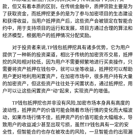
款，但又有着本质的区别，在传统金融中，质押贷款主要是为
了获取资金，而抵押挖更多的是为了参与加密项目的生态建设
和获得收益，当用户抵押资产后，这些资产会被锁定在智能合
约中，用于支持项目的运行和发展，项目方通过合理的算法和
经济模型，根据用户的抵押情况分配奖励。
对于投资者来说,TP钱包抵押挖具有诸多优势，它为用户
提供了一种新的投资渠道，相比于传统的加密货币交易，抵押
挖的风险相对较低，因为用户不需要频繁地进行买卖操作，只
需要将资产抵押在钱包中，就可以坐等收益，抵押挖可以帮助
用户更好地利用闲置资产，在加密市场中，很多用户持有大量
的加密资产，但这些资产往往处于闲置状态，通过抵押挖，用
户可以让这些闲置资产“动”起来，实现资产的增值。
TP钱包抵押挖也并非没有风险,加密市场本身具有高度的
波动性，抵押资产的价值可能会随着市场行情的变化而大幅波
动，如果市场行情不佳，抵押资产的价值可能会大幅缩水，导
致用户的收益减少甚至出现亏损，虽然TP钱包具有一定的安
全性，但智能合约也存在被攻击的风险，一旦智能合约出现漏