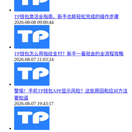
TP钱包激活全指南，新手也能轻松完成的操作步骤
2026-08-08 09:00:44
TP钱包怎么用指纹支付？新手一看就会的全流程攻略
2026-08-07 21:03:24
警惕！手机TP钱包APP显示风险？这些原因和应对方法
要知道
2026-08-07 19:43:17