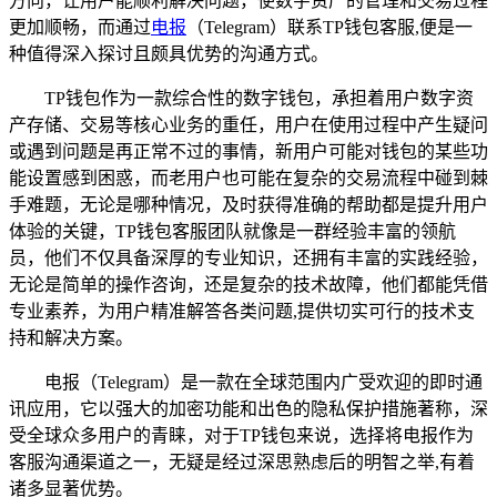
方向，让用户能顺利解决问题，使数字资产的管理和交易过程
更加顺畅，而通过
电报
（Telegram）联系TP钱包客服,便是一
种值得深入探讨且颇具优势的沟通方式。
TP钱包作为一款综合性的数字钱包，承担着用户数字资
产存储、交易等核心业务的重任，用户在使用过程中产生疑问
或遇到问题是再正常不过的事情，新用户可能对钱包的某些功
能设置感到困惑，而老用户也可能在复杂的交易流程中碰到棘
手难题，无论是哪种情况，及时获得准确的帮助都是提升用户
体验的关键，TP钱包客服团队就像是一群经验丰富的领航
员，他们不仅具备深厚的专业知识，还拥有丰富的实践经验，
无论是简单的操作咨询，还是复杂的技术故障，他们都能凭借
专业素养，为用户精准解答各类问题,提供切实可行的技术支
持和解决方案。
电报（Telegram）是一款在全球范围内广受欢迎的即时通
讯应用，它以强大的加密功能和出色的隐私保护措施著称，深
受全球众多用户的青睐，对于TP钱包来说，选择将电报作为
客服沟通渠道之一，无疑是经过深思熟虑后的明智之举,有着
诸多显著优势。