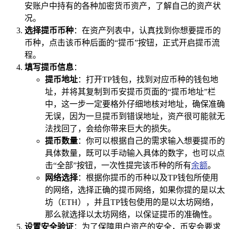
安账户中持有的各种加密货币资产，了解自己的资产状
况。
选择提币币种
：在资产列表中，认真找到你想要提币的
币种，点击该币种后面的“提币”按钮，正式开启提币流
程。
填写提币信息
：
提币地址
：打开TP钱包，找到对应币种的钱包地
址，并将其复制到币安提币页面的“提币地址”栏
中，这一步一定要格外仔细地核对地址，确保准确
无误，因为一旦提币到错误地址，资产很可能就无
法找回了，会给你带来巨大的损失。
提币数量
：你可以根据自己的需求输入想要提币的
具体数量，既可以手动输入具体的数字，也可以点
击“全部”按钮，一次性提完该币种的所有
余额
。
网络选择
：根据你提币的币种以及TP钱包所使用
的网络，选择正确的提币网络，如果你提的是以太
坊（ETH），并且TP钱包使用的是以太坊网络，
那么就选择以太坊网络，以保证提币的准确性。
设置安全验证
：为了保障用户资产的安全，币安会要求