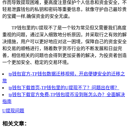
作而导致提现困难，要高度注意保护个人信息和资金安全，不
轻易泄露钱包的私钥和密码等重要信息，就像守护自己最珍贵
的宝藏一样,确保资金的安全无虞。
TP钱包里的U提现不了是一个较为常见但又需要我们高度
重视的问题，通过深入细致地分析原因，并采取行之有效的解
决措施，用户可以更好地应对这一困境，保障自己的资金安全
和交易的顺畅进行，随着数字货币行业的不断发展和日益完
善，相信相关的问题也会得到更加妥善的解决，为投资者创造
一个更加安全、稳定的交易环境。
tp钱包官方-TP钱包数据迁移视频，开启便捷安全的迁移之
旅
tp钱包下载首页-TP钱包里的U提现不了？问题出在哪？
tp钱包下载官方免费-TP钱包提币没到账怎么办？全面解决
指南
U提现问题
相关文章：