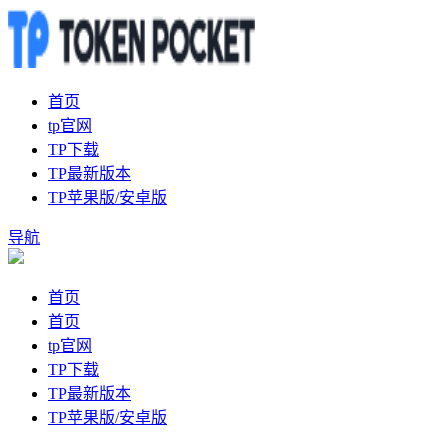
首页
tp官网
TP下载
TP最新版本
TP苹果版/安卓版
导航
首页
首页
tp官网
TP下载
TP最新版本
TP苹果版/安卓版