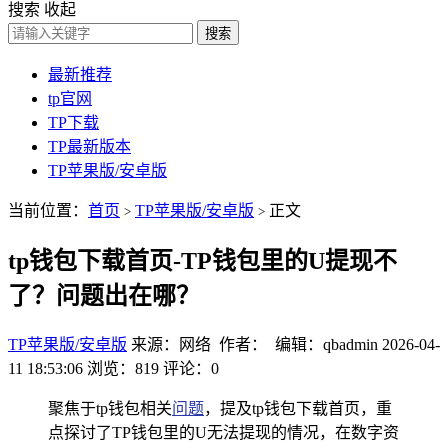
搜索
收起
搜索
最新推荐
tp官网
TP下载
TP最新版本
TP苹果版/安卓版
当前位置：
首页
TP苹果版/安卓版
正文
>
>
tp钱包下载首页-TP钱包里的U提现不
了？问题出在哪？
TP苹果版/安卓版
来源：网络 作者： 编辑：qbadmin
2026-04-
11 18:53:06
浏览：819
评论：0
聚焦于tp钱包相关
问题
，提及tp钱包下载首页，重
点探讨了TP钱包里的U无法提现的情况，在数字资