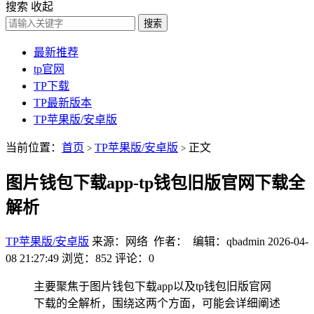
搜索
收起
搜索
最新推荐
tp官网
TP下载
TP最新版本
TP苹果版/安卓版
当前位置：
首页
TP苹果版/安卓版
正文
>
>
图片钱包下载app-tp钱包旧版官网下载全
解析
TP苹果版/安卓版
来源：网络 作者： 编辑：qbadmin
2026-04-
08 21:27:49
浏览：852
评论：0
主要聚焦于图片钱包下载app以及tp钱包旧版官网
下载的全解析，围绕这两个方面，可能会详细阐述