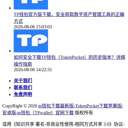
TP钱包官方版下载，安全获取数字资产管理工具的正确
方式
2026-08-06 15:03:03
如何安全下载TP钱包（TokenPocket）的历史版本？详细
操作指南
2026-08-06 14:22:31
关于我们
联系我们
免责声明
CopyRight ©
2026
tp钱包下载最新版-TokenPocket下载苹果版/
安卓版-tp钱包（TPwallet）官网下载
版权所有
适用《知识共享 署名-非商业性使用-相同方式共享 3.0》协议-