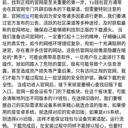
前，找到正规的官网是至关重要的第一步，Tp钱包官方通常
会在其官网专门开辟旧版本的下载渠道，但需要特别注意的
是，官网
地址
可能会因为安全等诸多因素进行更新，我们要通
过官方发布的公告、活跃的社区渠道等多种途径，及时获取最
新的官网地址，确保自己能够顺利找到正版的下载源头。 当
我们准备访问官网时，一定要打起十二分的精神，仔细确认网
址的真实性，如今的网络环境错综复杂，宛如一个充满陷阱的
迷宫，存在着许多仿冒的网站，这些仿冒网站就像是隐藏在暗
处的“黑手”，可能会携带恶意软件，一旦用户在上面进行下载
操作，就如同踏入了危险的雷区，极有可能导致个人信息泄
露，甚至造成资产损失等严重后果，只有访问正规的官网，我
们才能为下载过程加上一层坚固的安全防护锁，确保下载的安
全性。 当成功进入官网后，接下来就是要细心查找旧版下载
入口，官网一般会设有专门的下载板块，在这个板块里，可能
会清晰地列出不同版本的TP钱包，在选择旧版时，我们要根
据自己的实际需求和设备系统来精心挑选合适的版本，如果使
用的是安卓系统，就选择对应的安卓旧版；如果是iOS系统，
则选择iOS旧版，这样才能保证钱包与设备完美适配，运行流
畅。 下载完成后，在安装过程中同样不能掉以轻心，也要时