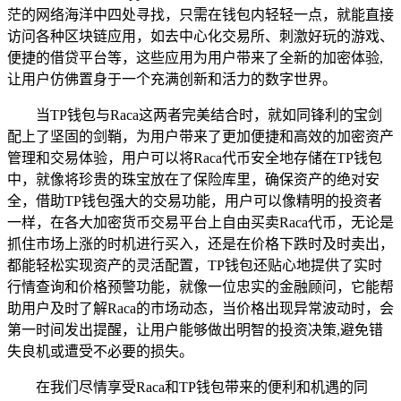
茫的网络海洋中四处寻找，只需在钱包内轻轻一点，就能直接
访问各种区块链应用，如去中心化交易所、刺激好玩的游戏、
便捷的借贷平台等，这些应用为用户带来了全新的加密体验,
让用户仿佛置身于一个充满创新和活力的数字世界。
当TP钱包与Raca这两者完美结合时，就如同锋利的宝剑
配上了坚固的剑鞘，为用户带来了更加便捷和高效的加密资产
管理和交易体验，用户可以将Raca代币安全地存储在TP钱包
中，就像将珍贵的珠宝放在了保险库里，确保资产的绝对安
全，借助TP钱包强大的交易功能，用户可以像精明的投资者
一样，在各大加密货币交易平台上自由买卖Raca代币，无论是
抓住市场上涨的时机进行买入，还是在价格下跌时及时卖出，
都能轻松实现资产的灵活配置，TP钱包还贴心地提供了实时
行情查询和价格预警功能，就像一位忠实的金融顾问，它能帮
助用户及时了解Raca的市场动态，当价格出现异常波动时，会
第一时间发出提醒，让用户能够做出明智的投资决策,避免错
失良机或遭受不必要的损失。
在我们尽情享受Raca和TP钱包带来的便利和机遇的同