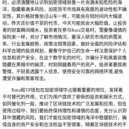
时，必须清醒地认识到加密领域就像一片充满未知危险的海
洋，隐藏着诸多风险，加密货币市场具有高度的波动性和不确
定性，其价格就像坐过山车一样，可能会在短时间内大幅波
动，昨天还价值不菲的代币，今天可能就会大幅贬值，让投资
者的财富瞬间缩水，投资者在参与Raca交易时，需要像谨慎的
探险家一样，充分了解市场情况，要深入研究市场的供需关
系、行业发展趋势、政策法规等因素，做好全面的风险评估和
科学合理的投资规划，要像守护自己的生命一样注意保护个人
信息和资产安全，在这个数字化的时代，诈骗分子和黑客就像
隐藏在黑暗中的幽灵，时刻觊觎着用户的资产，投资者要提高
警惕，不轻易透露个人信息，使用安全可靠的网络环境,避免
遭受诈骗和黑客攻击。
Raca和TP钱包在加密领域中占据着重要的地位，发挥着
不可替代的作用，它们为用户提供了崭新的投资和娱乐方式，
如同催化剂一般，推动了区块链技术的广泛发展和应用，但在
使用过程中，我们要始终保持理性和谨慎的态度，充分认识到
其中潜藏的风险，我们才能在加密领域的海洋中稳健航行，确
保自身的资产安全和合法权益不受侵害，随着区块链技术的不