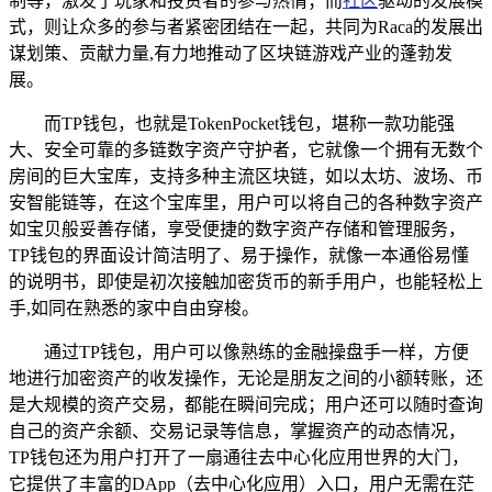
制等，激发了玩家和投资者的参与热情；而
社区
驱动的发展模
式，则让众多的参与者紧密团结在一起，共同为Raca的发展出
谋划策、贡献力量,有力地推动了区块链游戏产业的蓬勃发
展。
而TP钱包，也就是TokenPocket钱包，堪称一款功能强
大、安全可靠的多链数字资产守护者，它就像一个拥有无数个
房间的巨大宝库，支持多种主流区块链，如以太坊、波场、币
安智能链等，在这个宝库里，用户可以将自己的各种数字资产
如宝贝般妥善存储，享受便捷的数字资产存储和管理服务，
TP钱包的界面设计简洁明了、易于操作，就像一本通俗易懂
的说明书，即使是初次接触加密货币的新手用户，也能轻松上
手,如同在熟悉的家中自由穿梭。
通过TP钱包，用户可以像熟练的金融操盘手一样，方便
地进行加密资产的收发操作，无论是朋友之间的小额转账，还
是大规模的资产交易，都能在瞬间完成；用户还可以随时查询
自己的资产余额、交易记录等信息，掌握资产的动态情况，
TP钱包还为用户打开了一扇通往去中心化应用世界的大门，
它提供了丰富的DApp（去中心化应用）入口，用户无需在茫