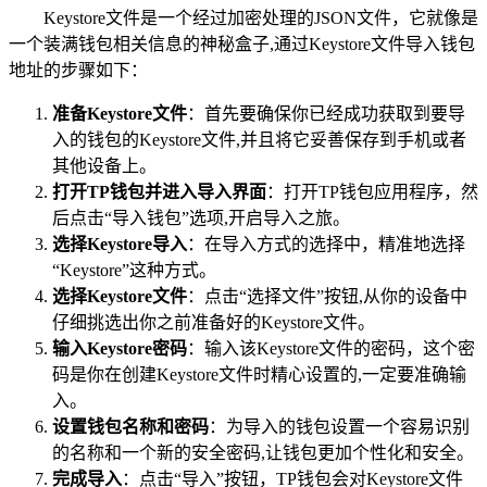
Keystore文件是一个经过加密处理的JSON文件，它就像是
一个装满钱包相关信息的神秘盒子,通过Keystore文件导入钱包
地址的步骤如下：
准备Keystore文件
：首先要确保你已经成功获取到要导
入的钱包的Keystore文件,并且将它妥善保存到手机或者
其他设备上。
打开TP钱包并进入导入界面
：打开TP钱包应用程序，然
后点击“导入钱包”选项,开启导入之旅。
选择Keystore导入
：在导入方式的选择中，精准地选择
“Keystore”这种方式。
选择Keystore文件
：点击“选择文件”按钮,从你的设备中
仔细挑选出你之前准备好的Keystore文件。
输入Keystore密码
：输入该Keystore文件的密码，这个密
码是你在创建Keystore文件时精心设置的,一定要准确输
入。
设置钱包名称和密码
：为导入的钱包设置一个容易识别
的名称和一个新的安全密码,让钱包更加个性化和安全。
完成导入
：点击“导入”按钮，TP钱包会对Keystore文件