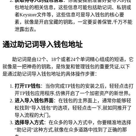
获取待导入的钱包信息
：你需要提前准备好要导入的钱
包地址的相关信息，这些信息可能包括助记词、私钥或
者Keystore文件等，这些信息可是导入钱包的核心要
素，就像是开启宝藏的钥匙，一定要妥善保管,千万不能
泄露出去。
通过助记词导入钱包地址
助记词是由12个、18个或者24个单词精心组成的短语，它
就像是一把神奇的钥匙，是恢复和管理钱包的重要凭证,以下
是通过助记词导入钱包地址的具体操作步骤：
打开TP钱包
：当你完成TP钱包的安装之后，轻轻点击打
开TP钱包应用程序,仿佛开启了一个加密资产的新世界。
进入导入钱包界面
：在钱包的主界面上，通常你能够轻
松找到“导入钱包”的选项，轻轻点击一下,就如同推开了
导入流程的大门。
选择导入方式
：在众多的导入方式中，你要精准地选择
“助记词”这种方式,就像在众多道路中找到了正确的那