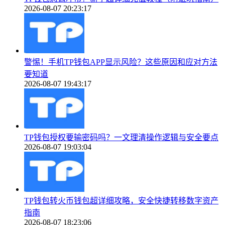
2026-08-07 20:23:17
警惕！手机TP钱包APP显示风险？这些原因和应对方法
要知道
2026-08-07 19:43:17
TP钱包授权要输密码吗？一文理清操作逻辑与安全要点
2026-08-07 19:03:04
TP钱包转火币钱包超详细攻略，安全快捷转移数字资产
指南
2026-08-07 18:23:06