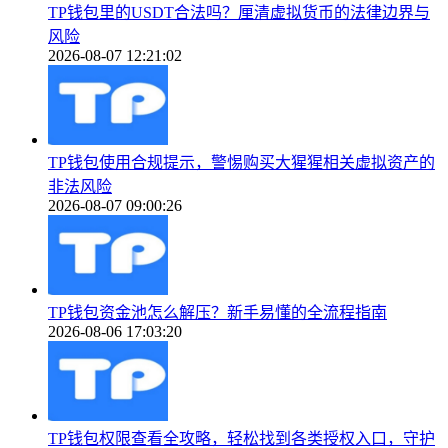
TP钱包里的USDT合法吗？厘清虚拟货币的法律边界与
风险
2026-08-07 12:21:02
TP钱包使用合规提示，警惕购买大猩猩相关虚拟资产的
非法风险
2026-08-07 09:00:26
TP钱包资金池怎么解压？新手易懂的全流程指南
2026-08-06 17:03:20
TP钱包权限查看全攻略，轻松找到各类授权入口，守护