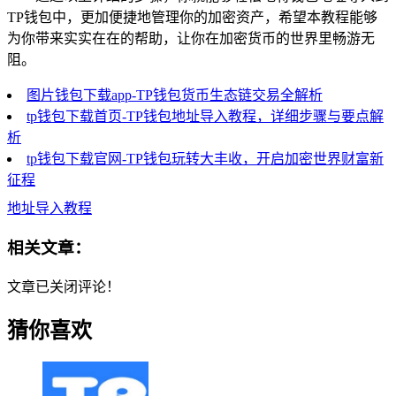
TP钱包中，更加便捷地管理你的加密资产，希望本教程能够
为你带来实实在在的帮助，让你在加密货币的世界里畅游无
阻。
图片钱包下载app-TP钱包货币生态链交易全解析
tp钱包下载首页-TP钱包地址导入教程，详细步骤与要点解
析
tp钱包下载官网-TP钱包玩转大丰收，开启加密世界财富新
征程
地址导入教程
相关文章：
文章已关闭评论！
猜你喜欢