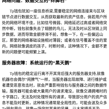
网络问题：数据交互的“绊脚石”
Tp钱包犹如一座信息桥梁,需要稳定的网络连接来与区块
链节点进行数据交互，从而获取最新的资产信息，倘若用户所
处的网络环境不佳，比如信号微弱、网络延迟过高或者网络突
然中断，钱包就像失去了翅膀的鸟儿，无法及时从区块链上同
步数据，进而导致金额停滞不前，想象一下，在一些偏远山
区，那里的网络基础设施相对薄弱；或者在信号覆盖不佳的室
内，网络就像调皮的孩子，时断时续，这种情况下，金额不更
新的问题便可能频繁上演。
服务器故障：系统运行的“黑天鹅”
Tp钱包的稳定运行离不开其背后强大的服务器支持,就像
机器也会偶尔“闹脾气”一样，当服务器出现故障、进行维护或
者遭受恶意攻击时，就会严重影响钱包与服务器之间的数据传
输，服务器可能会被大量用户的请求淹没，就像交通拥堵时的
十字路口，无法及时处理所有的请求，导致部分用户的资产信
息不能及时更新，这种情况通常是全局性的，可能会波及众多
Tp钱包用户，就像一场突如其来的风暴，让大家措手不及。