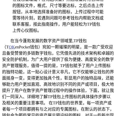
的图标文件，格式、尺寸等要达标，之后点击上传
按钮，从本地选择准备好的图标，上传过程中可能
需等待片刻，若遇到问题可参考钱包内帮助文档或
联系客服，按此指南操作，用户能轻松为TP钱包
上传心仪图标。
在当今蓬勃发展的数字资产领域里,TP钱包
（T
OK
enPocket钱包）宛如一颗璀璨的明星，是一款广受欢迎
且备受赞誉的多链数字钱包，它凭借先进的技术架构和卓越的
安全防护机制，为广大用户提供了极为便捷、高度安全的数字
资产管理服务，值得一提的是，TP钱包赋予了用户上传图标
的独特功能，这一贴心设计意义非凡，它不仅能够让钱包的界
面摇身一变，变得更加独具个性，彰显用户的独特品味，还能
够助力用户更加直观、高效地识别不同的资产或项目，极大地
提升了用户在数字资产管理过程中的操作体验，下面，就让我
们一同深入、详细地了解TP钱包上传图标的具体操作步骤以
及相关的重要注意事项。 在TP钱包的世界里，每一项资产或
者每一个项目都拥有与之对应的专属图标，在默认的状态下，
钱包会为那些常见的资产展示预设好的图标，对于一些新出现