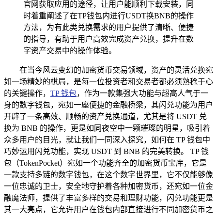
官网获取应用的途径，让用户能顺利下载安装，同
时着重阐述了在TP钱包内进行USDT换BNB的操作
方法，为有此类兑换需求的用户提供了清晰、便捷
的指导，有助于用户高效完成资产兑换，提升在数
字资产交易中的操作体验。
在当今风云变幻的加密货币交易领域，资产的灵活兑换宛
如一场精妙的棋局，是每一位投资者和交易者都必须熟稔于心
的关键操作，
TP 钱包
，作为一款集强大功能与超高人气于一
身的数字钱包，宛如一座便捷的金融桥梁，其闪兑功能为用户
开辟了一条高效、顺畅的资产兑换通道，尤其是将 USDT 兑
换为 BNB 的操作，更是如同夜空中一颗璀璨的明星，吸引着
众多用户的目光，就让我们一同深入探究，如何在 TP 钱包中
巧妙运用闪兑功能，实现 USDT 到 BNB 的完美转换。 TP 钱
包（TokenPocket）宛如一个功能齐全的加密货币宝库，它是
一款支持多链的数字钱包，在这个数字世界里，它不仅能够像
一位忠诚的卫士，安全地守护着各种加密货币，还宛如一位金
融魔法师，提供了丰富多样的交易和理财功能，闪兑功能更是
其一大亮点，它允许用户在钱包内部直接进行不同加密货币之