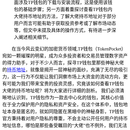
面涉及TP钱包的下载与安装流程，这是使用该钱
包的基础步骤；另一方面着重探讨查看TP钱包内
大佬持币地址的方法，了解大佬持币地址对于部分
用户而言可能有助于获取投资参考或了解市场动态
等，但文中未提及具体的操作方式，有待进一步深
入阐述相关细节。
在当今风云变幻的加密货币领域,TP钱包（TokenPocket）
宛如一颗璀璨的明星，成为众多投资者和交易员管理数字资产
的得力助手，对于不少人而言，探寻TP钱包里那些神秘大佬
的
持币地址
，就像是揭开一层神秘的面纱，充满了无尽的吸引
力，这一行为不仅能让我们洞察市场上大资金的流动方向，更
有可能为我们带来宝贵的投资灵感，究竟该如何查看TP钱包
大佬的持币地址呢？将为大家进行详细的剖析。 我们必须清
晰地认识到，TP钱包作为一款去中心化的钱包，其核心价值
在于全力保护用户的隐私和资产安全，在这个体系中，钱包地
址本身是匿名的，就如同隐匿在黑暗中的神秘身影，TP钱包
官方秉持着对用户隐私的尊重，不会主动公开任何用户的持币
地址信息，哪怕是那些备受瞩目的“大佬”也不例外，我们无法