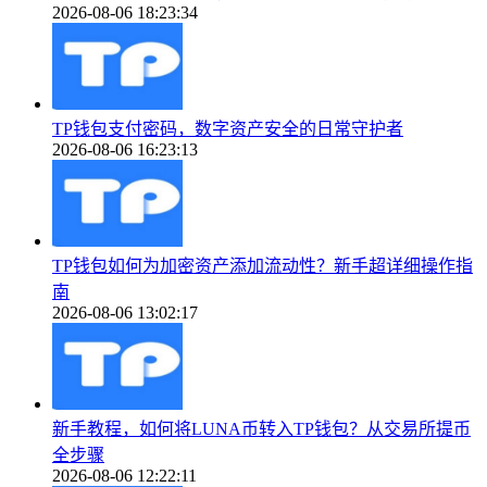
2026-08-06 18:23:34
TP钱包支付密码，数字资产安全的日常守护者
2026-08-06 16:23:13
TP钱包如何为加密资产添加流动性？新手超详细操作指
南
2026-08-06 13:02:17
新手教程，如何将LUNA币转入TP钱包？从交易所提币
全步骤
2026-08-06 12:22:11