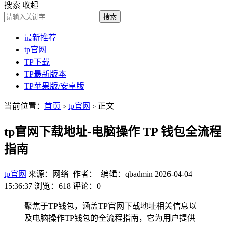
搜索
收起
搜索
最新推荐
tp官网
TP下载
TP最新版本
TP苹果版/安卓版
当前位置：
首页
tp官网
正文
>
>
tp官网下载地址-电脑操作 TP 钱包全流程
指南
tp官网
来源：网络 作者： 编辑：qbadmin
2026-04-04
15:36:37
浏览：618
评论：0
聚焦于TP钱包，涵盖TP官网下载地址相关信息以
及电脑操作TP钱包的全流程指南，它为用户提供