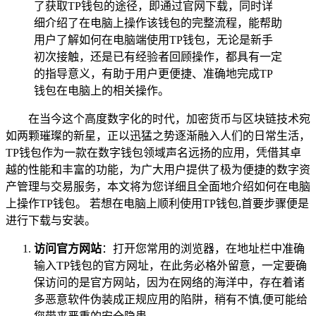
了获取TP钱包的途径，即通过官网下载，同时详
细介绍了在电脑上操作该钱包的完整流程，能帮助
用户了解如何在电脑端使用TP钱包，无论是新手
初次接触，还是已有经验者回顾操作，都具有一定
的指导意义，有助于用户更便捷、准确地完成TP
钱包在电脑上的相关操作。
在当今这个高度数字化的时代，加密货币与区块链技术宛
如两颗璀璨的新星，正以迅猛之势逐渐融入人们的日常生活，
TP钱包作为一款在数字钱包领域声名远扬的应用，凭借其卓
越的性能和丰富的功能，为广大用户提供了极为便捷的数字资
产管理与交易服务，本文将为您详细且全面地介绍如何在电脑
上操作TP钱包。 若想在电脑上顺利使用TP钱包,首要步骤便是
进行下载与安装。
访问官方网站
：打开您常用的浏览器，在地址栏中准确
输入TP钱包的官方网址，在此务必格外留意，一定要确
保访问的是官方网站，因为在网络的海洋中，存在着诸
多恶意软件伪装成正规应用的陷阱，稍有不慎,便可能给