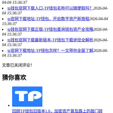
04-04 15:36:37
tp钱包官网下载入口-TP钱包名称可以随便取吗？
2026-04-
04 15:36:37
tp官网下载地址-TP钱包，开启数字资产新旅程
2026-04-04
15:36:37
tp钱包官网下载正版-TP钱包查询钱包资产全攻略
2026-04-
04 15:36:37
tp钱包官网下载最新版本-TP钱包下载途径全解析
2026-04-
04 15:36:37
tp官网下载地址-TP钱包怎样？一文带你全面了解
2026-04-
04 15:36:37
文章已关闭评论！
猜你喜欢
回顾TP钱包旧版本1.0，加密资产普及路上的敲门砖