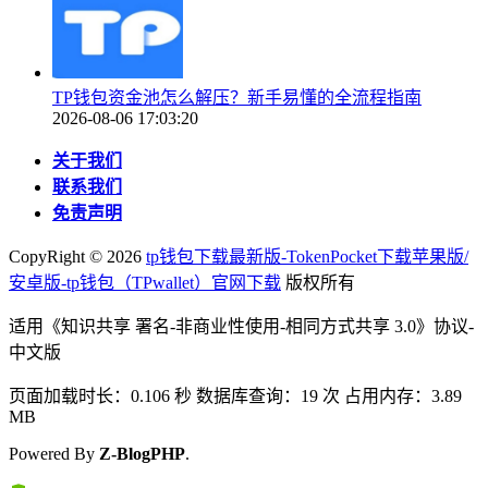
TP钱包资金池怎么解压？新手易懂的全流程指南
2026-08-06 17:03:20
关于我们
联系我们
免责声明
CopyRight ©
2026
tp钱包下载最新版-TokenPocket下载苹果版/
安卓版-tp钱包（TPwallet）官网下载
版权所有
适用《知识共享 署名-非商业性使用-相同方式共享 3.0》协议-
中文版
页面加载时长：0.106 秒 数据库查询：19 次 占用内存：3.89
MB
Powered By
Z-BlogPHP
.