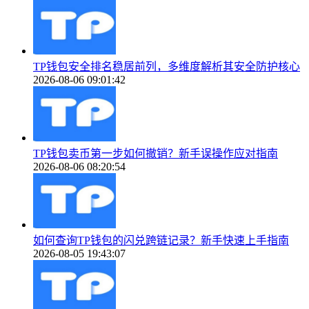
TP钱包安全排名稳居前列，多维度解析其安全防护核心
2026-08-06 09:01:42
TP钱包卖币第一步如何撤销？新手误操作应对指南
2026-08-06 08:20:54
如何查询TP钱包的闪兑跨链记录？新手快速上手指南
2026-08-05 19:43:07