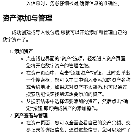
入信息时，务必仔细核对,确保信息的准确性。
资产添加与管理
成功创建或导入钱包后,您就可以开始添加和管理自己的
数字资产了。
添加资产
点击钱包界面的“资产”选项，轻松进入资产页面,
您将开启数字资产的管理之旅。
在资产页面中，点击“添加资产”按钮，此时会弹出
一个搜索框，您可以在其中输入要添加的资产名称
或合约地址，如果您对资产不太熟悉,也可以通过
搜索功能快速找到您想要添加的资产。
从搜索结果中选择您要添加的资产，然后点击“确
定”按钮,即可完成资产的添加操作。
资产查看与管理
在资产页面，您可以全面查看自己的资产余额、交
易记录等详细信息，通过这些信息，您可以及时了