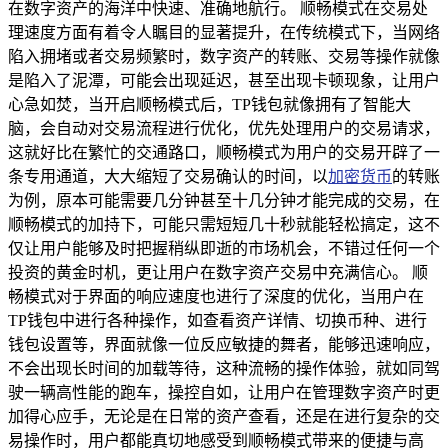
在数字资产的海洋中快速、准确地航行。 顺畅模式在交易处
理速度方面有着令人瞩目的显著提升，在传统模式下，当网络
陷入拥堵或者交易频繁时，数字资产的转账、交易等操作就像
是陷入了泥潭，可能会出现延迟，甚至出现卡顿现象，让用户
心急如焚，当开启顺畅模式后，TP钱包就像拥有了智能大
脑，会自动对交易流程进行优化，优先处理用户的交易请求，
这就好比在繁忙的交通路口，顺畅模式为用户的交易开辟了一
条专用通道，大大缩短了交易确认的时间，以
加密货币
的转账
为例，原本可能需要几分钟甚至十几分钟才能完成的交易，在
顺畅模式的加持下，可能只需短短几十秒就能轻松搞定，这不
仅让用户能够及时把握稍纵即逝的市场机会，不错过任何一个
投资的黄金时机，更让用户在数字资产交易中充满信心。 顺
畅模式对于界面的响应速度也进行了深度的优化，当用户在
TP钱包中进行各种操作，如查看资产详情、切换币种、进行
钱包设置等，界面就像一位反应敏捷的舞者，能够迅速响应，
不会出现长时间的加载等待，这种流畅的操作体验，就如同驾
驶一辆高性能的跑车，操控自如，让用户在管理数字资产时更
加得心应手，无论是在日常的资产查看，还是在进行复杂的交
易操作时，用户都能真切地感受到顺畅模式带来的便捷与高