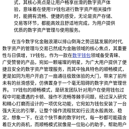
式，其核心亮点是让用户畅享丝滑的数字资产体
验，意味着在使用TP钱包进行数字资产相关操作
时，能拥有流畅、便捷的感受，无论是资产存储、
交易等环节，都能高效且舒适地完成，为用户提供
优质的数字资产管理与使用服务。
在当今数字化金融浪潮以排山倒海之势迅猛发展的时代,
数字资产的管理与交易已然成为金融领域的核心焦点，其重要
性与日俱增，TP钱包，作为一款在
数字钱包
领域备受青睐、
广受赞誉的产品，宛如一颗璀璨的明星，为广大用户提供了便
捷且安全的数字资产管理服务，而其中独具特色的顺畅模式，
更是如同为用户开启了一扇通往极致体验的大门，带来了前所
未有的丝滑感受，仿佛置身于一个毫无阻碍的数字资产管理世
界。 TP钱包的顺畅模式，是研发团队针对用户在使用钱包过
程中可能遭遇的卡顿、操作不流畅等棘手问题，经过深入研究
和精心打磨而设计的一项优化功能，它宛如为钱包安装了一台
强大无比的引擎，让整个操作流程犹如行云流水般高效、稳
定，想象一下，在这个快节奏的数字时代，每一秒都可能蕴含
着巨大的商机，而顺畅模式就像是一位贴心的助手，帮助用户