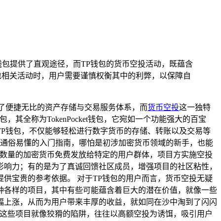
钱包提供了直观途径，而TP钱包的货币空投活动，既蕴含
包相关活动时，用户需要谨慎权衡其中的利弊，以保障自
了便捷无比的资产存储与交易服务体系，而
货币空投
这一独特
全称为TokenPocket钱包，它宛如一个功能强大的百宝
P钱包，不仅能够轻松进行数字货币的存储、转账以及交易等
本通俗易懂的入门指南，哪怕是初涉加密货币领域的新手，也能
定数量的加密货币免费发放给特定的用户群体，项目方实施空投
影响力；有的是为了真诚回馈社区成员，增强项目的社区粘性，
供宝贵的参考依据。 对于TP钱包的用户而言，货币空投无疑
种各样的项目，其中有些可能蕴含着巨大的潜在价值，就像一些
幅上涨，从而为用户带来丰厚的收益，就如同在沙中淘到了闪闪
，这些项目就像狡猾的陷阱，往往以高额空投为诱饵，吸引用户