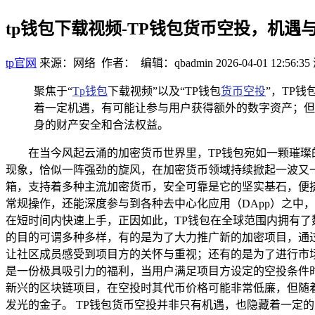
tp钱包下载视频-TP钱包货币空投，机遇
tp官网
来源：网络 作者： 编辑：qbadmin
2026-04-01 12:56:35
聚焦于“
Tp钱包
下载视频”以及“TP钱包
货币空投
”，TP
着一定机遇，有可能让参与用户获得额外的数字资产；但
身的财产安全和合法权益。
在当今风起云涌的加密货币世界里，TP钱包宛如一颗璀
现象，恰似一阵强劲的旋风，在加密货币领域持续掀起一波又一波
箱，支持着多种主流加密货币，安全可靠是它的坚实基石，便
常规操作，还能深度参与到各种去中心化应用（DApp）之中
在短时间内快速上手，正因如此，TP钱包在全球范围内拥有了
的目的可谓多种多样，有的是为了大力推广新的加密项目，通
让社区成员感受到项目方的关怀与重视；还有的是为了进行市场
是一份极具吸引力的福利，当用户满足项目方设定的空投条件
新兴的区块链项目，在空投时其代币价格可能非常低廉，但随
发光的金子。 TP钱包货币空投并非只有机遇，也隐藏着一定