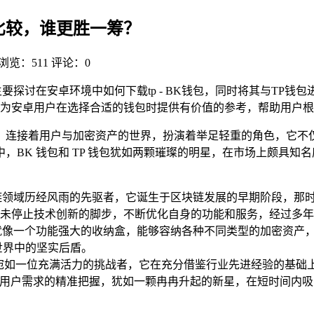
度比较，谁更胜一筹？
浏览：511
评论：0
要探讨在安卓环境中如何下载tp - BK钱包，同时将其与TP
为安卓用户在选择合适的钱包时提供有价值的参考，帮助用户根
，连接着用户与加密资产的世界，扮演着举足轻重的角色，它不
，BK 钱包和 TP 钱包犹如两颗璀璨的明星，在市场上颇具
位在区块链领域历经风雨的先驱者，它诞生于区块链发展的早期阶段，
未停止技术创新的脚步，不断优化自身的功能和服务，经过多年的
，就像一个功能强大的收纳盒，能够容纳各种不同类型的加密资产
世界中的坚实后盾。
包宛如一位充满活力的挑战者，它在充分借鉴行业先进经验的基础
和对用户需求的精准把握，犹如一颗冉冉升起的新星，在短时间内