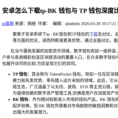
安卓怎么下载tp-BK 钱包与 TP 钱包深
tp官网
来源：网络 作者： 编辑：qbadmin
2026-03-28 10:17:21
聚焦于安卓系统下tp - BK钱包和TP钱包的
下载
及对比，主
等方面的优劣，进而判断谁更具优势，通过全面对比，能
在当今蓬勃发展的加密货币领域，数字钱包宛如一座桥梁
户参与各类精彩纷呈区块链活动的重要入口，在众多数字钱包中
包展开详尽的比较,为您呈现它们的异同。
TP 钱包
：其全称为 TokenPocket 钱包，宛如一
察力和先发优势，率先踏入这片未知的领域，此后，它从
链生态，广泛涵盖了以太坊、波场、EOS 等主流公链
为值得信赖的数字资产管理工具,仿佛是用户在加密资产
BK 钱包
：作为相对较新进入市场的钱包产品，BK 钱
起步较晚，但 BK 钱包凭借着对市场趋势的敏锐洞察
出强大的发展潜力。