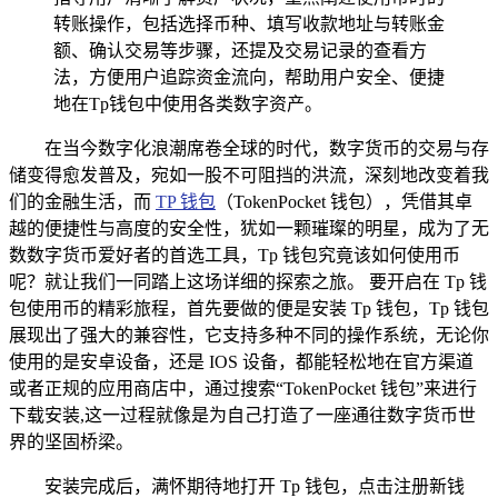
转账操作，包括选择币种、填写收款地址与转账金
额、确认交易等步骤，还提及交易记录的查看方
法，方便用户追踪资金流向，帮助用户安全、便捷
地在Tp钱包中使用各类数字资产。
在当今数字化浪潮席卷全球的时代，数字货币的交易与存
储变得愈发普及，宛如一股不可阻挡的洪流，深刻地改变着我
们的金融生活，而
TP 钱包
（TokenPocket 钱包），凭借其卓
越的便捷性与高度的安全性，犹如一颗璀璨的明星，成为了无
数数字货币爱好者的首选工具，Tp 钱包究竟该如何使用币
呢？就让我们一同踏上这场详细的探索之旅。 要开启在 Tp 钱
包使用币的精彩旅程，首先要做的便是安装 Tp 钱包，Tp 钱包
展现出了强大的兼容性，它支持多种不同的操作系统，无论你
使用的是安卓设备，还是 IOS 设备，都能轻松地在官方渠道
或者正规的应用商店中，通过搜索“TokenPocket 钱包”来进行
下载安装,这一过程就像是为自己打造了一座通往数字货币世
界的坚固桥梁。
安装完成后，满怀期待地打开 Tp 钱包，点击注册新钱